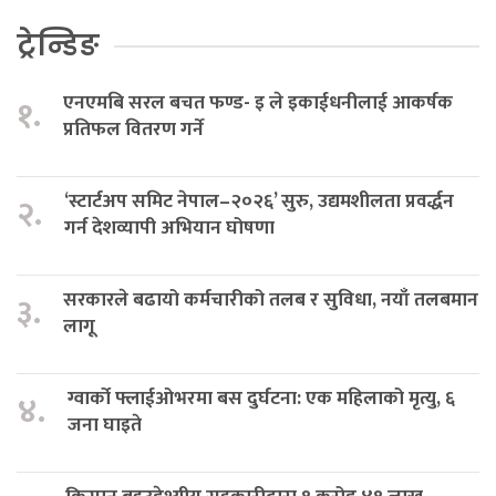
ट्रेन्डिङ
एनएमबि सरल बचत फण्ड- इ ले इकाईधनीलाई आकर्षक
१.
प्रतिफल वितरण गर्ने
‘स्टार्टअप समिट नेपाल–२०२६’ सुरु, उद्यमशीलता प्रवर्द्धन
२.
गर्न देशव्यापी अभियान घोषणा
सरकारले बढायो कर्मचारीको तलब र सुविधा, नयाँ तलबमान
३.
लागू
ग्वार्को फ्लाईओभरमा बस दुर्घटना: एक महिलाको मृत्यु, ६
४.
जना घाइते