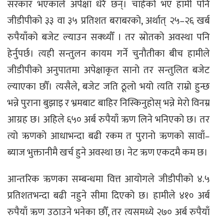
सरकार भएकाले अपेक्षा धेरै छन्। चाहेको भए हामी पनि
जीडीपीको ३३ वा ३५ प्रतिशत बराबरको, अर्थात् २५–२६ खर्ब
रुपैयाँको बजेट ल्याउन सक्थ्यौँ । तर स्रोतको अवस्था पनि
हेर्नुपर्छ। त्यही सन्तुलन कायम गर्ने चुनौतीका बीच हामीले
जीडीपीको अनुपातमा अपेक्षाकृत सानो तर सन्तुलित बजेट
ल्याएका छौँ। त्यसैले, बजेट जति ठूलो भयो त्यति राम्रो हुन्छ
भन्ने पुराना बुझाइ र भ्रमबाट बाहिर निस्किनुहोस् भन्ने मेरो विनम्र
आग्रह छ। अहिले ६५० अर्ब रुपैयाँ ऋण लिने भनिएको छ। तर
त्यो ऋणको आधाभन्दा बढी रकम त पुरानो ऋणको सावाँ–
ब्याज भुक्तानीमै खर्च हुने अवस्था छ। नेट ऋण एकदमै कम छ।
आन्तरिक ऋणका सम्बन्धमा वित्त आयोगले जीडीपीको ४.५
प्रतिशतभन्दा बढी नहुने सीमा दिएको छ। हामीले ४१० अर्ब
रुपैयाँ ऋण उठाउने भनेका छौँ, तर त्यसमध्ये २७० अर्ब रुपैयाँ