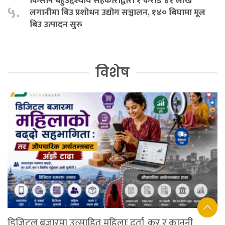
किसान बहुउद्देश्यीय सहकारीद्वारा १ करोड ४१ लाख
५.
लगानीमा बिउ प्रशोधन उद्योग सञ्चालन, १४० बिघामा मूल
बिउ उत्पादन सुरु
विशेष
डिजिटल बजारमा उत्साहित महिलाः दर्ता, कर र कानुनी