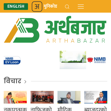
ENGLISH
युनिकोड
विचार
नकारात्मक
नाफिजको
माैद्रिक
ब्याजदरको