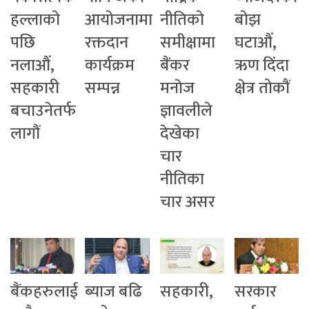
हल्लाको
आयोजनामा
नीतिको
बोझ
पछि
रक्तदान
समीक्षामा
घटाऔं,
नलाऔं,
कार्यक्रम
बैंकर
ऋण दिंदा
सहकारी
सम्पन्न
मनाेज
क्षेत्र तोकौं
बचाउनेतर्फ
ज्ञावलीले
लागौं
देखेका
चार
नीतिका
चार असर
बैंकहरुलाई
ब्याज बढि
सहकारी,
सरकार