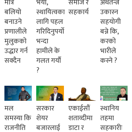
मात्रै
भयो,
समाज र
अर्थतन्त्र
बलियो
स्थायित्वका
सहकार्य
उकास्न
बनाउने
लागि पहल
सहयोगी
प्रणालीले
गरिदिनुपर्यो
बन्ने कि,
मुलुकको
भन्दा
करको
उद्धार गर्न
हामीले के
भारीले
सक्दैन
गलत गर्यौ
कस्ने ?
?
मल
सरकार
एकाईसौं
स्थानिय
समस्या कि
शेयर
शताव्दीमा
तहमा
राजनीति
बजारलाई
डाटा र
सहकारीः