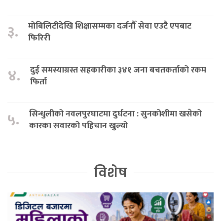
मोबिलिटीदेखि शिक्षासम्मका दर्जनौँ सेवा एउटै एपबाट
३.
फिरिरी
दुई समस्याग्रस्त सहकारीका ३४१ जना बचतकर्ताको रकम
४.
फिर्ता
सिन्धुलीको नवलपुरघाटमा दुर्घटना : सुनकोशीमा खसेको
५.
कारका सवारको पहिचान खुल्यो
विशेष