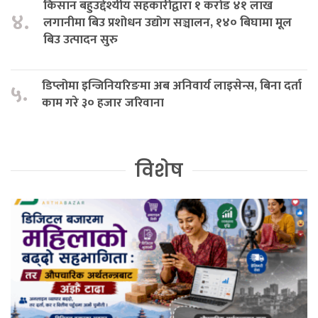
किसान बहुउद्देश्यीय सहकारीद्वारा १ करोड ४१ लाख
४.
लगानीमा बिउ प्रशोधन उद्योग सञ्चालन, १४० बिघामा मूल
बिउ उत्पादन सुरु
डिप्लोमा इन्जिनियरिङमा अब अनिवार्य लाइसेन्स, बिना दर्ता
५.
काम गरे ३० हजार जरिवाना
विशेष