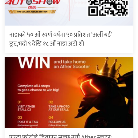
नाडाको ५० औँ स्वर्ण वर्षमा ५० प्रतिशत ‘अर्ली बर्ड’
छुट,भदौ ९ देखि १८ औँ नाडा अटो शो
एउटा फोटोले जिताउन सक्छ नयाँ Ather स्कुटर: