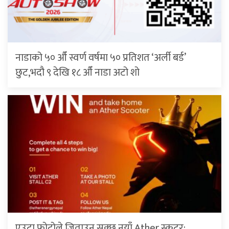
नाडाको ५० औँ स्वर्ण वर्षमा ५० प्रतिशत ‘अर्ली बर्ड’
छुट,भदौ ९ देखि १८ औँ नाडा अटो शो
एउटा फोटोले जिताउन सक्छ नयाँ Ather स्कुटर: