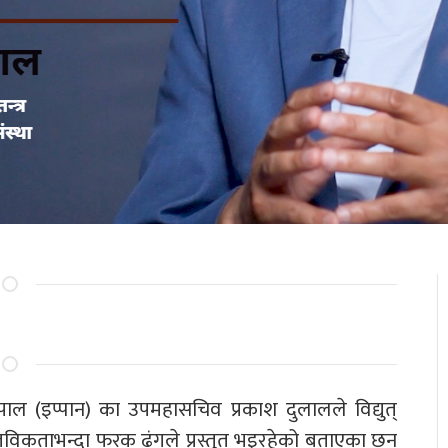
नेपाल (इप्पान) का उपमहासचिव प्रकाश दुलालले विद्युत्
्तविकताभन्दा फरक ढंगले प्रस्तुत भइरहेको बताएका छन्