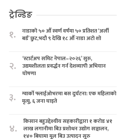
ट्रेन्डिङ
नाडाको ५० औँ स्वर्ण वर्षमा ५० प्रतिशत ‘अर्ली
१.
बर्ड’ छुट,भदौ ९ देखि १८ औँ नाडा अटो शो
‘स्टार्टअप समिट नेपाल–२०२६’ सुरु,
२.
उद्यमशीलता प्रवर्द्धन गर्न देशव्यापी अभियान
घोषणा
ग्वार्को फ्लाईओभरमा बस दुर्घटना: एक महिलाको
३.
मृत्यु, ६ जना घाइते
किसान बहुउद्देश्यीय सहकारीद्वारा १ करोड ४१
४.
लाख लगानीमा बिउ प्रशोधन उद्योग सञ्चालन,
१४० बिघामा मूल बिउ उत्पादन सुरु