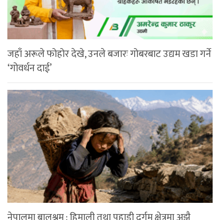
जहाँ अरूले फोहोर देखे, उनले बजारः गोबरबाट उद्यम खडा गर्ने
‘गोवर्धन दाई’
नेपालमा बालश्रम : हिमाली तथा पहाडी दुर्गम क्षेत्रमा अझै