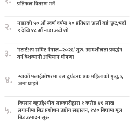
१.
प्रतिफल वितरण गर्ने
नाडाको ५० औँ स्वर्ण वर्षमा ५० प्रतिशत ‘अर्ली बर्ड’ छुट,भदौ
२.
९ देखि १८ औँ नाडा अटो शो
‘स्टार्टअप समिट नेपाल–२०२६’ सुरु, उद्यमशीलता प्रवर्द्धन
३.
गर्न देशव्यापी अभियान घोषणा
ग्वार्को फ्लाईओभरमा बस दुर्घटना: एक महिलाको मृत्यु, ६
४.
जना घाइते
किसान बहुउद्देश्यीय सहकारीद्वारा १ करोड ४१ लाख
५.
लगानीमा बिउ प्रशोधन उद्योग सञ्चालन, १४० बिघामा मूल
बिउ उत्पादन सुरु