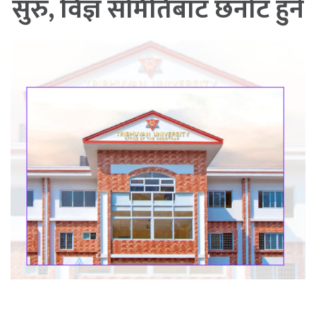
सुरु, विज्ञ समितिबाट छनोट हुने