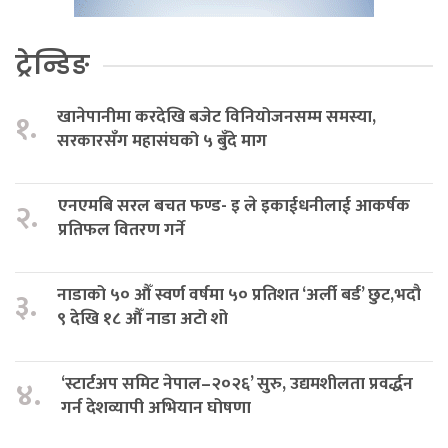
ट्रेन्डिङ
खानेपानीमा करदेखि बजेट विनियोजनसम्म समस्या,
१.
सरकारसँग महासंघको ५ बुँदे माग
एनएमबि सरल बचत फण्ड- इ ले इकाईधनीलाई आकर्षक
२.
प्रतिफल वितरण गर्ने
नाडाको ५० औँ स्वर्ण वर्षमा ५० प्रतिशत ‘अर्ली बर्ड’ छुट,भदौ
३.
९ देखि १८ औँ नाडा अटो शो
‘स्टार्टअप समिट नेपाल–२०२६’ सुरु, उद्यमशीलता प्रवर्द्धन
४.
गर्न देशव्यापी अभियान घोषणा