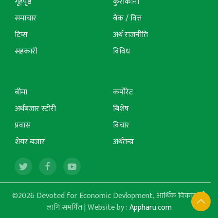
गृहपृष्ठ
कुराकानी
समाचार
बैंक / वित्त
टिप्स
अर्थ राजनीति
सहकारी
विविध
बीमा
कर्पोरेट
अर्थबजार स्टोरी
बिशेष
प्रवास
विचार
शेयर बजार
अर्थतन्त्र
©2026 Devoted for Economic Devlopment, आर्थिक विकासको
लागि समर्पित | Website by :
Appharu.com