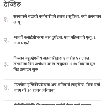
ट्रेन्डिङ
सरकारले बढायो कर्मचारीको तलब र सुविधा, नयाँ तलबमान
१.
लागू
ग्वार्को फ्लाईओभरमा बस दुर्घटना: एक महिलाको मृत्यु, ६
२.
जना घाइते
किसान बहुउद्देश्यीय सहकारीद्वारा १ करोड ४१ लाख
३.
लगानीमा बिउ प्रशोधन उद्योग सञ्चालन, १४० बिघामा मूल
बिउ उत्पादन सुरु
डिप्लोमा इन्जिनियरिङमा अब अनिवार्य लाइसेन्स, बिना दर्ता
४.
काम गरे ३० हजार जरिवाना