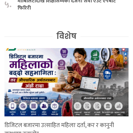
मोबिलिटीदेखि शिक्षासम्मका दर्जनौँ सेवा एउटै एपबाट
५.
फिरिरी
विशेष
डिजिटल बजारमा उत्साहित महिलाः दर्ता, कर र कानुनी