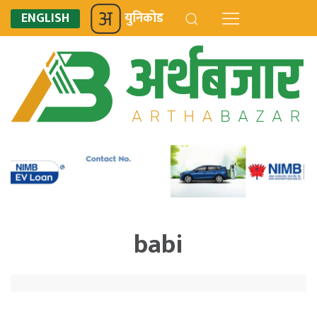
ENGLISH
युनिकोड
babi