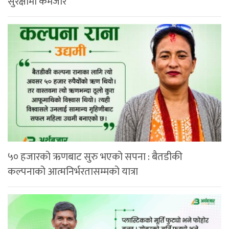
सुरक्षामा कमजोर
५० हजारको ऋणबाट सुरु भएको सपना : बैतडीकी
कल्पनाको आत्मनिर्भरतासम्मको यात्रा