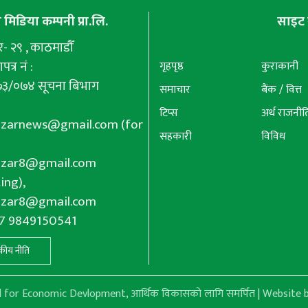
मिडिया कम्पनी प्रा.लि.
साइट 
 २९ , काठमाडौँ
पत्र नं :
गृहपृष्ठ
कुराकानी
७३/०७४ सूचना बिभाग
समाचार
बैंक / वित्त
टिप्स
अर्थ राजनीत
azarnews@gmail.com
(for
सहकारी
विविध
azar8@gmail.com
ing),
azar8@gmail.com
77 9849150541
कीय नीति
or Economic Devlopment, आर्थिक विकासको लागि समर्पित | Website b