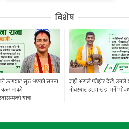
विशेष
को ऋणबाट सुरु भएको सपना
जहाँ अरूले फोहोर देखे, उनले 
ी कल्पनाको
गोबरबाट उद्यम खडा गर्ने ‘गोवर
रतासम्मको यात्रा