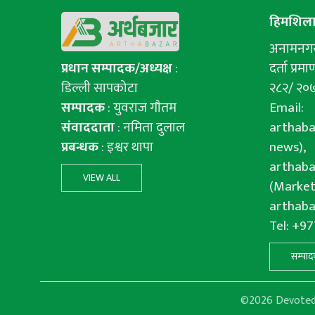
हिमशिला 
अनामनगर-
प्रधान सम्पादक/अध्यक्ष
:
दर्ता प्रमाण
डिल्ली सापकोटा
२८२/ २०
सम्पादक
: युवराज गाैतम
Email:
संवाददाता
: नमिता दुलाल
arthab
प्रबन्धक
: इश्वर थापा
news),
arthab
VIEW ALL
(Market
arthab
Tel: +9
सम्पाद
©2026 Devoted f