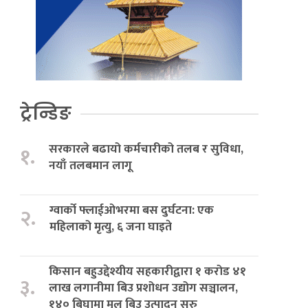
ट्रेन्डिङ
सरकारले बढायो कर्मचारीको तलब र सुविधा,
१.
नयाँ तलबमान लागू
ग्वार्को फ्लाईओभरमा बस दुर्घटना: एक
२.
महिलाको मृत्यु, ६ जना घाइते
किसान बहुउद्देश्यीय सहकारीद्वारा १ करोड ४१
३.
लाख लगानीमा बिउ प्रशोधन उद्योग सञ्चालन,
१४० बिघामा मूल बिउ उत्पादन सुरु