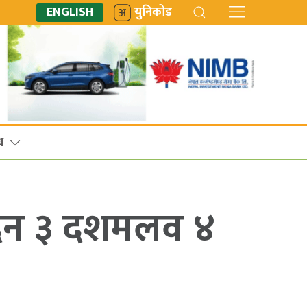
ENGLISH
युनिकोड
ध
्पादन ३ दशमलव ४