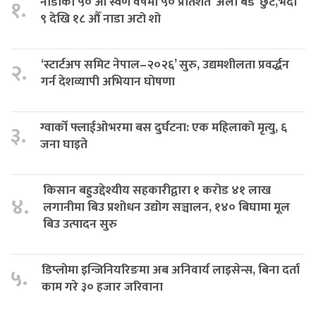
नाडाको ५० औँ स्वर्ण वर्षमा ५० प्रतिशत ‘अर्ली बर्ड’ छुट,भदौ
१.
९ देखि १८ औँ नाडा अटो शो
‘स्टार्टअप समिट नेपाल–२०२६’ सुरु, उद्यमशीलता प्रवर्द्धन
२.
गर्न देशव्यापी अभियान घोषणा
ग्वार्को फ्लाईओभरमा बस दुर्घटना: एक महिलाको मृत्यु, ६
३.
जना घाइते
किसान बहुउद्देश्यीय सहकारीद्वारा १ करोड ४१ लाख
४.
लगानीमा बिउ प्रशोधन उद्योग सञ्चालन, १४० बिघामा मूल
बिउ उत्पादन सुरु
डिप्लोमा इन्जिनियरिङमा अब अनिवार्य लाइसेन्स, बिना दर्ता
५.
काम गरे ३० हजार जरिवाना