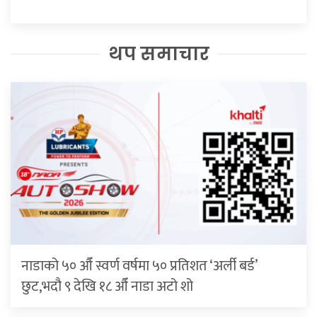
थप समाचार
नाडाको ५० औँ स्वर्ण वर्षमा ५० प्रतिशत ‘अर्ली बर्ड’
छुट,भदौ ९ देखि १८ औँ नाडा अटो शो