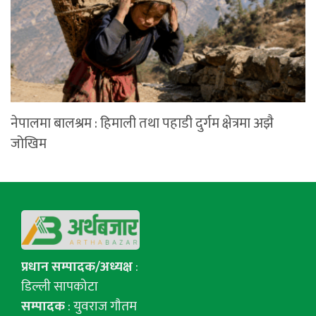
नेपालमा बालश्रम : हिमाली तथा पहाडी दुर्गम क्षेत्रमा अझै
जोखिम
प्रधान सम्पादक/अध्यक्ष
:
डिल्ली सापकोटा
सम्पादक
: युवराज गाैतम