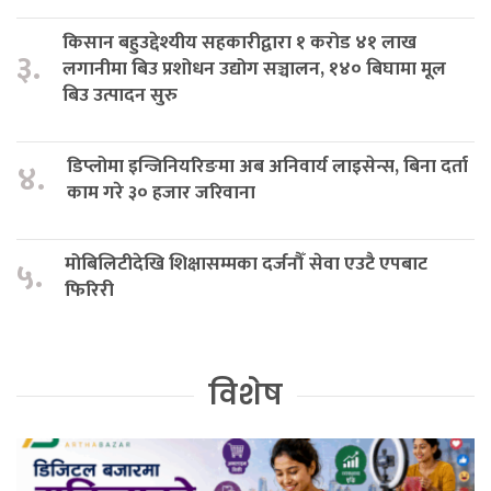
किसान बहुउद्देश्यीय सहकारीद्वारा १ करोड ४१ लाख
३.
लगानीमा बिउ प्रशोधन उद्योग सञ्चालन, १४० बिघामा मूल
बिउ उत्पादन सुरु
डिप्लोमा इन्जिनियरिङमा अब अनिवार्य लाइसेन्स, बिना दर्ता
४.
काम गरे ३० हजार जरिवाना
मोबिलिटीदेखि शिक्षासम्मका दर्जनौँ सेवा एउटै एपबाट
५.
फिरिरी
विशेष