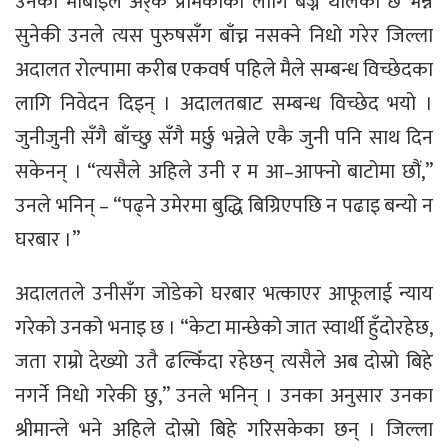
उनको मोबाइल अर्र्कै प्रेमिकाका लागि बज्न थालेको छ भन्ने
सुनेकी उनले त्यस पुरुषसँग बाँच्न नसक्ने निधो गरेर जिल्ला
अदालत रोल्पामा करीब एकवर्ष पहिले मैले सम्बन्ध विच्छेदका
लागि निवेदन दिइन् । अदालतबाट सम्बन्ध विच्छेद भयो ।
जुनीजुनी सँगै बाँच्छु सँगै मर्छु भन्नेले एकै जुनी पनि साथ दिन
सकेनन् । “त्यसैले अहिले उनी र म आ–आफ्नो बाटोमा छौं,”
उनले भनिन् – “पढ्ने उमेरमा बुद्धि बिग्रिएपछि न पढाइ बन्यो न
घरबार ।”
अदालतले उनीसँग जोडेको घरबार भत्काएर आफूलाई न्याय
गरेको उनको भनाइ छ । “केटा मान्छेको जात स्वार्थी हुँदोरहेछ,
जता राम्रो देख्यो उतै ढल्किँदा रहेछन् त्यसैले अब दोस्रो बिहे
नगर्ने निधो गरेकी छु,” उनले भनिन् । उनका अनुसार उनका
श्रीमान्ले भने अहिले दोस्रो बिहे गरिसकेका छन् । जिल्ला