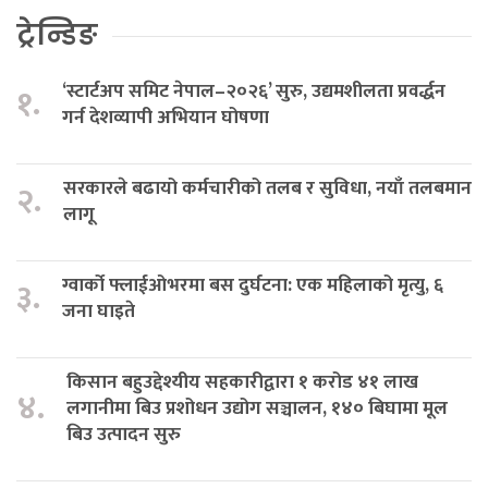
ट्रेन्डिङ
‘स्टार्टअप समिट नेपाल–२०२६’ सुरु, उद्यमशीलता प्रवर्द्धन
१.
गर्न देशव्यापी अभियान घोषणा
सरकारले बढायो कर्मचारीको तलब र सुविधा, नयाँ तलबमान
२.
लागू
ग्वार्को फ्लाईओभरमा बस दुर्घटना: एक महिलाको मृत्यु, ६
३.
जना घाइते
किसान बहुउद्देश्यीय सहकारीद्वारा १ करोड ४१ लाख
४.
लगानीमा बिउ प्रशोधन उद्योग सञ्चालन, १४० बिघामा मूल
बिउ उत्पादन सुरु