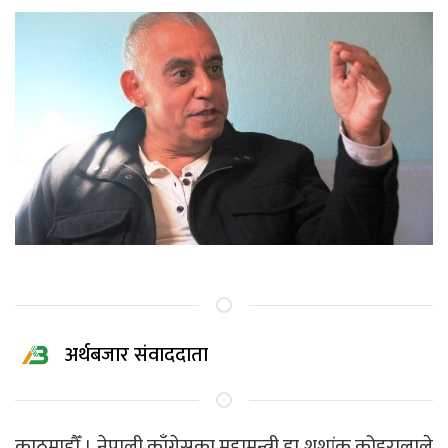
अर्थबजार संवाददाता
काठमाडौँ । नेपाली काँग्रेसका महामन्त्री डा शशांक कोइरालाले