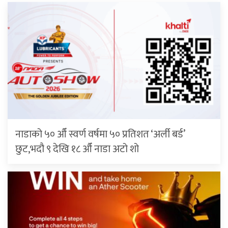
नाडाको ५० औँ स्वर्ण वर्षमा ५० प्रतिशत ‘अर्ली बर्ड’
छुट,भदौ ९ देखि १८ औँ नाडा अटो शो