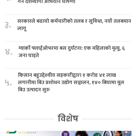
गर्न देशव्यापी अभियान घोषणा
सरकारले बढायो कर्मचारीको तलब र सुविधा, नयाँ तलबमान
३.
लागू
ग्वार्को फ्लाईओभरमा बस दुर्घटना: एक महिलाको मृत्यु, ६
४.
जना घाइते
किसान बहुउद्देश्यीय सहकारीद्वारा १ करोड ४१ लाख
५.
लगानीमा बिउ प्रशोधन उद्योग सञ्चालन, १४० बिघामा मूल
बिउ उत्पादन सुरु
विशेष