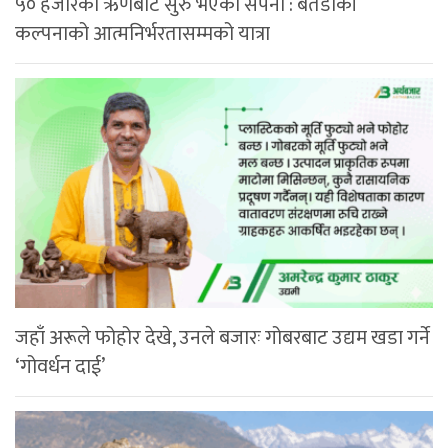
५० हजारको ऋणबाट सुरु भएको सपना : बैतडीकी
कल्पनाको आत्मनिर्भरतासम्मको यात्रा
जहाँ अरूले फोहोर देखे, उनले बजारः गोबरबाट उद्यम खडा गर्ने
‘गोवर्धन दाई’