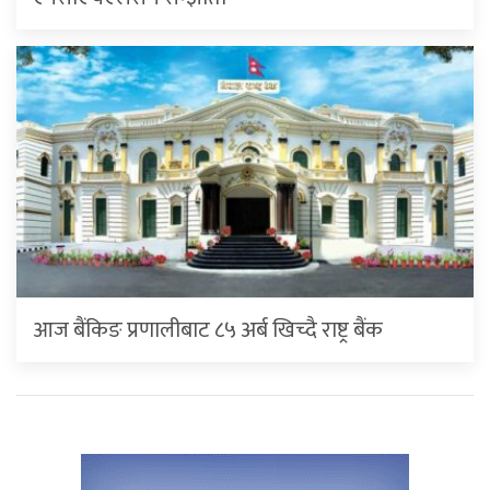
आज बैंकिङ प्रणालीबाट ८५ अर्ब खिच्दै राष्ट्र बैंक