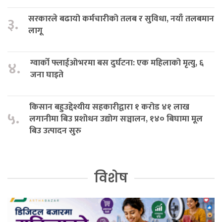
सरकारले बढायो कर्मचारीको तलब र सुविधा, नयाँ तलबमान
३.
लागू
ग्वार्को फ्लाईओभरमा बस दुर्घटना: एक महिलाको मृत्यु, ६
४.
जना घाइते
किसान बहुउद्देश्यीय सहकारीद्वारा १ करोड ४१ लाख
५.
लगानीमा बिउ प्रशोधन उद्योग सञ्चालन, १४० बिघामा मूल
बिउ उत्पादन सुरु
विशेष