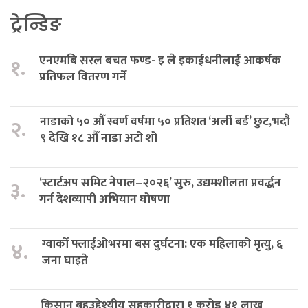
ट्रेन्डिङ
एनएमबि सरल बचत फण्ड- इ ले इकाईधनीलाई आकर्षक
१.
प्रतिफल वितरण गर्ने
नाडाको ५० औँ स्वर्ण वर्षमा ५० प्रतिशत ‘अर्ली बर्ड’ छुट,भदौ
२.
९ देखि १८ औँ नाडा अटो शो
‘स्टार्टअप समिट नेपाल–२०२६’ सुरु, उद्यमशीलता प्रवर्द्धन
३.
गर्न देशव्यापी अभियान घोषणा
ग्वार्को फ्लाईओभरमा बस दुर्घटना: एक महिलाको मृत्यु, ६
४.
जना घाइते
किसान बहुउद्देश्यीय सहकारीद्वारा १ करोड ४१ लाख