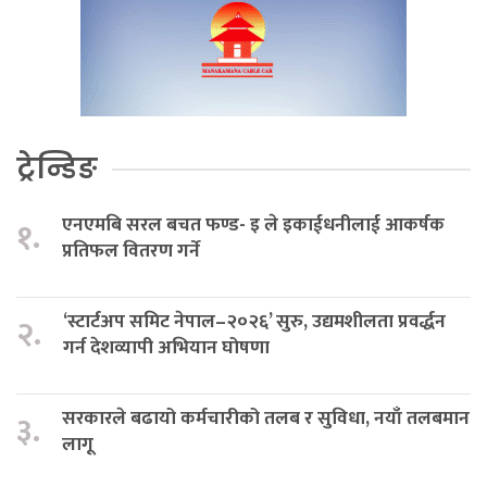
ट्रेन्डिङ
एनएमबि सरल बचत फण्ड- इ ले इकाईधनीलाई आकर्षक
१.
प्रतिफल वितरण गर्ने
‘स्टार्टअप समिट नेपाल–२०२६’ सुरु, उद्यमशीलता प्रवर्द्धन
२.
गर्न देशव्यापी अभियान घोषणा
सरकारले बढायो कर्मचारीको तलब र सुविधा, नयाँ तलबमान
३.
लागू