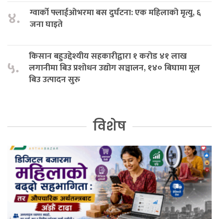
ग्वार्को फ्लाईओभरमा बस दुर्घटना: एक महिलाको मृत्यु, ६
४.
जना घाइते
किसान बहुउद्देश्यीय सहकारीद्वारा १ करोड ४१ लाख
५.
लगानीमा बिउ प्रशोधन उद्योग सञ्चालन, १४० बिघामा मूल
बिउ उत्पादन सुरु
विशेष