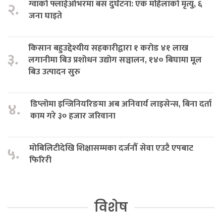
ग्वार्को फ्लाईओभरमा बस दुर्घटना: एक महिलाको मृत्यु, ६
२.
जना घाइते
किसान बहुउद्देश्यीय सहकारीद्वारा १ करोड ४१ लाख
३.
लगानीमा बिउ प्रशोधन उद्योग सञ्चालन, १४० बिघामा मूल
बिउ उत्पादन सुरु
डिप्लोमा इन्जिनियरिङमा अब अनिवार्य लाइसेन्स, बिना दर्ता
४.
काम गरे ३० हजार जरिवाना
मोबिलिटीदेखि शिक्षासम्मका दर्जनौँ सेवा एउटै एपबाट
५.
फिरिरी
विशेष