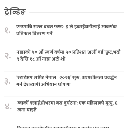
ट्रेन्डिङ
एनएमबि सरल बचत फण्ड- इ ले इकाईधनीलाई आकर्षक
१.
प्रतिफल वितरण गर्ने
नाडाको ५० औँ स्वर्ण वर्षमा ५० प्रतिशत ‘अर्ली बर्ड’ छुट,भदौ
२.
९ देखि १८ औँ नाडा अटो शो
‘स्टार्टअप समिट नेपाल–२०२६’ सुरु, उद्यमशीलता प्रवर्द्धन
३.
गर्न देशव्यापी अभियान घोषणा
ग्वार्को फ्लाईओभरमा बस दुर्घटना: एक महिलाको मृत्यु, ६
४.
जना घाइते