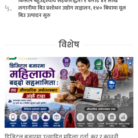
किसान बहुउद्देश्यीय सहकारीद्वारा १ करोड ४१ लाख
५.
लगानीमा बिउ प्रशोधन उद्योग सञ्चालन, १४० बिघामा मूल
बिउ उत्पादन सुरु
विशेष
डिजिटल बजारमा उत्साहित महिलाः दर्ता, कर र कानुनी