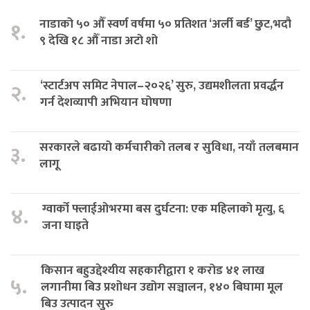
नाडाको ५० औँ स्वर्ण वर्षमा ५० प्रतिशत ‘अर्ली बर्ड’ छुट,भदौ
१.
९ देखि १८ औँ नाडा अटो शो
‘स्टार्टअप समिट नेपाल–२०२६’ सुरु, उद्यमशीलता प्रवर्द्धन
२.
गर्न देशव्यापी अभियान घोषणा
सरकारले बढायो कर्मचारीको तलब र सुविधा, नयाँ तलबमान
३.
लागू
ग्वार्को फ्लाईओभरमा बस दुर्घटना: एक महिलाको मृत्यु, ६
४.
जना घाइते
किसान बहुउद्देश्यीय सहकारीद्वारा १ करोड ४१ लाख
५.
लगानीमा बिउ प्रशोधन उद्योग सञ्चालन, १४० बिघामा मूल
बिउ उत्पादन सुरु