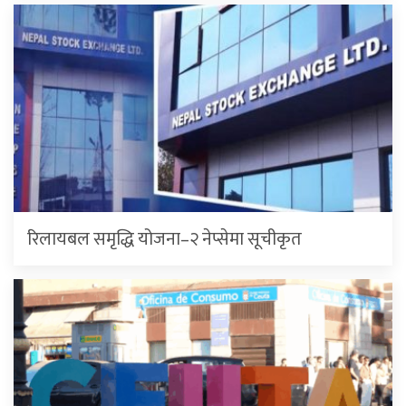
रिलायबल समृद्धि योजना–२ नेप्सेमा सूचीकृत