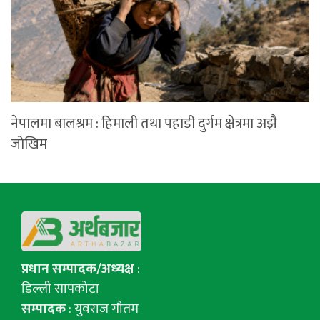
नेपालमा बालश्रम : हिमाली तथा पहाडी दुर्गम क्षेत्रमा अझै
जोखिम
प्रधान सम्पादक/अध्यक्ष
:
डिल्ली सापकोटा
सम्पादक
: युवराज गाैतम