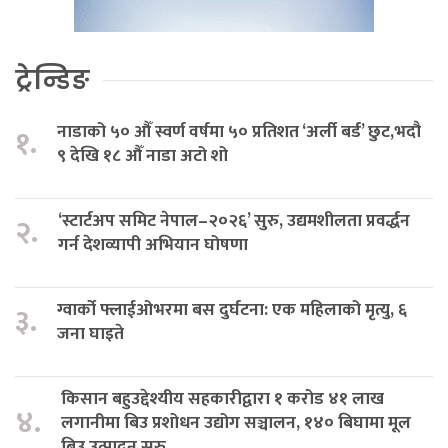
ट्रेन्डिङ
नाडाको ५० औँ स्वर्ण वर्षमा ५० प्रतिशत ‘अर्ली बर्ड’ छुट,भदौ
१.
९ देखि १८ औँ नाडा अटो शो
‘स्टार्टअप समिट नेपाल–२०२६’ सुरु, उद्यमशीलता प्रवर्द्धन
२.
गर्न देशव्यापी अभियान घोषणा
ग्वार्को फ्लाईओभरमा बस दुर्घटना: एक महिलाको मृत्यु, ६
३.
जना घाइते
किसान बहुउद्देश्यीय सहकारीद्वारा १ करोड ४१ लाख
४.
लगानीमा बिउ प्रशोधन उद्योग सञ्चालन, १४० बिघामा मूल
बिउ उत्पादन सुरु