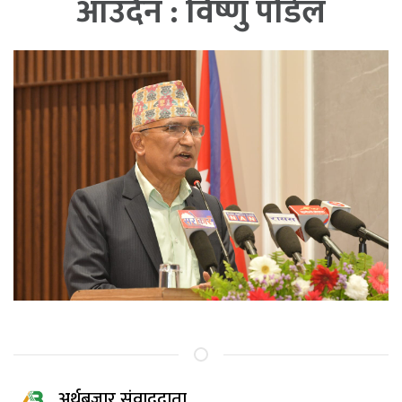
आउँदैन : विष्णु पौडेल
अर्थबजार संवाददाता