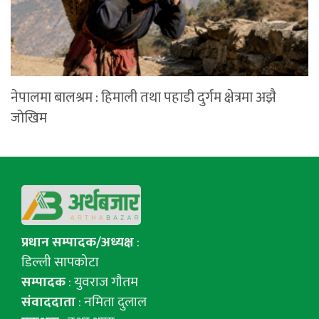
नेपालमा बालश्रम : हिमाली तथा पहाडी दुर्गम क्षेत्रमा अझै
जोखिम
प्रधान सम्पादक/अध्यक्ष
:
डिल्ली सापकोटा
सम्पादक
: युवराज गाैतम
संवाददाता
: नमिता दुलाल