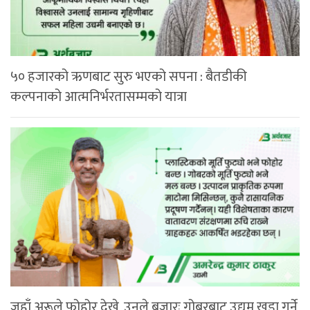
५० हजारको ऋणबाट सुरु भएको सपना : बैतडीकी
कल्पनाको आत्मनिर्भरतासम्मको यात्रा
जहाँ अरूले फोहोर देखे, उनले बजारः गोबरबाट उद्यम खडा गर्ने