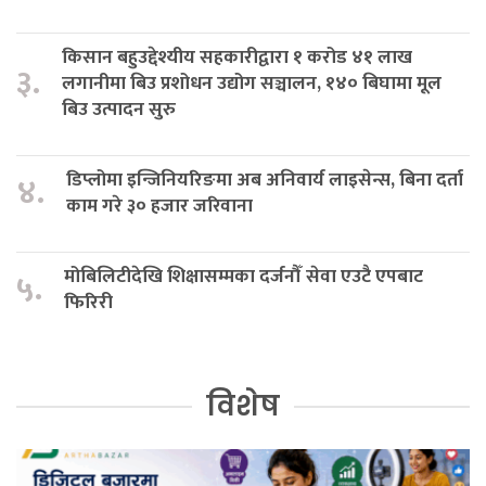
किसान बहुउद्देश्यीय सहकारीद्वारा १ करोड ४१ लाख
३.
लगानीमा बिउ प्रशोधन उद्योग सञ्चालन, १४० बिघामा मूल
बिउ उत्पादन सुरु
डिप्लोमा इन्जिनियरिङमा अब अनिवार्य लाइसेन्स, बिना दर्ता
४.
काम गरे ३० हजार जरिवाना
मोबिलिटीदेखि शिक्षासम्मका दर्जनौँ सेवा एउटै एपबाट
५.
फिरिरी
विशेष