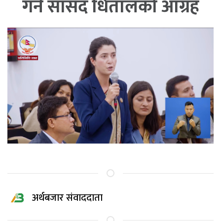
गर्न सांसद धितालको आग्रह
अर्थबजार संवाददाता