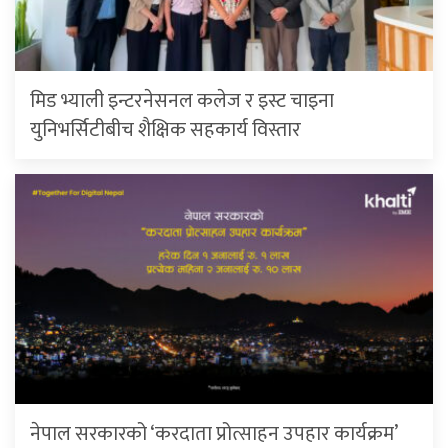
मिड भ्याली इन्टरनेसनल कलेज र इस्ट चाइना
युनिभर्सिटीबीच शैक्षिक सहकार्य विस्तार
नेपाल सरकारको ‘करदाता प्रोत्साहन उपहार कार्यक्रम’