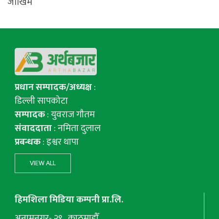
जोखिम
प्रधान सम्पादक/अध्यक्ष
:
डिल्ली सापकोटा
सम्पादक
: युवराज गाैतम
संवाददाता
: नमिता दुलाल
प्रबन्धक
: इश्वर थापा
VIEW ALL
हिमशिला मिडिया कम्पनी प्रा.लि.
अनामनगर- २९ , काठमाडौँ