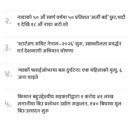
नाडाको ५० औँ स्वर्ण वर्षमा ५० प्रतिशत ‘अर्ली बर्ड’ छुट,भदौ
२.
९ देखि १८ औँ नाडा अटो शो
‘स्टार्टअप समिट नेपाल–२०२६’ सुरु, उद्यमशीलता प्रवर्द्धन
३.
गर्न देशव्यापी अभियान घोषणा
ग्वार्को फ्लाईओभरमा बस दुर्घटना: एक महिलाको मृत्यु, ६
४.
जना घाइते
किसान बहुउद्देश्यीय सहकारीद्वारा १ करोड ४१ लाख
५.
लगानीमा बिउ प्रशोधन उद्योग सञ्चालन, १४० बिघामा मूल
बिउ उत्पादन सुरु