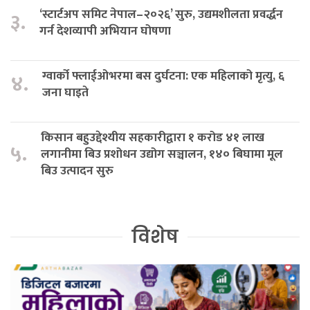
‘स्टार्टअप समिट नेपाल–२०२६’ सुरु, उद्यमशीलता प्रवर्द्धन
३.
गर्न देशव्यापी अभियान घोषणा
ग्वार्को फ्लाईओभरमा बस दुर्घटना: एक महिलाको मृत्यु, ६
४.
जना घाइते
किसान बहुउद्देश्यीय सहकारीद्वारा १ करोड ४१ लाख
५.
लगानीमा बिउ प्रशोधन उद्योग सञ्चालन, १४० बिघामा मूल
बिउ उत्पादन सुरु
विशेष