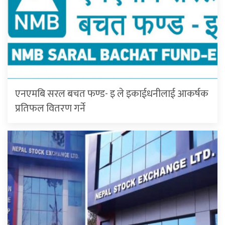
एनएमबि सरल बचत फण्ड- इ ले इकाईधनीलाई आकर्षक
प्रतिफल वितरण गर्ने