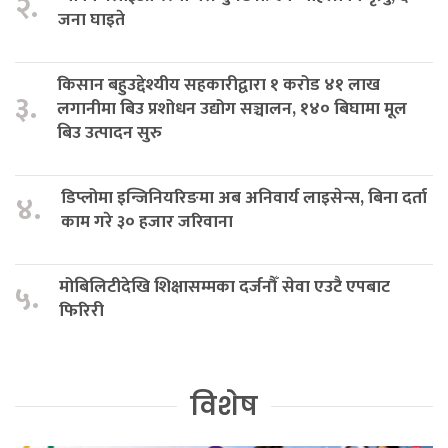
२.
जना घाइते
किसान बहुउद्देश्यीय सहकारीद्वारा १ करोड ४१ लाख
३.
लगानीमा बिउ प्रशोधन उद्योग सञ्चालन, १४० बिघामा मूल
बिउ उत्पादन सुरु
डिप्लोमा इन्जिनियरिङमा अब अनिवार्य लाइसेन्स, बिना दर्ता
४.
काम गरे ३० हजार जरिवाना
मोबिलिटीदेखि शिक्षासम्मका दर्जनौँ सेवा एउटै एपबाट
५.
फिरिरी
विशेष