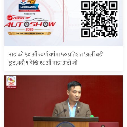
नाडाको ५० औँ स्वर्ण वर्षमा ५० प्रतिशत ‘अर्ली बर्ड’
छुट,भदौ ९ देखि १८ औँ नाडा अटो शो