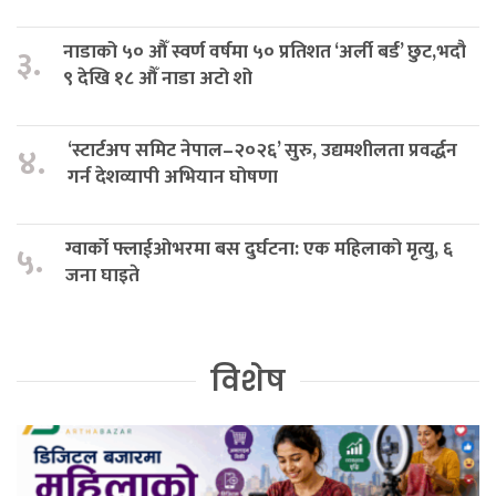
नाडाको ५० औँ स्वर्ण वर्षमा ५० प्रतिशत ‘अर्ली बर्ड’ छुट,भदौ
३.
९ देखि १८ औँ नाडा अटो शो
‘स्टार्टअप समिट नेपाल–२०२६’ सुरु, उद्यमशीलता प्रवर्द्धन
४.
गर्न देशव्यापी अभियान घोषणा
ग्वार्को फ्लाईओभरमा बस दुर्घटना: एक महिलाको मृत्यु, ६
५.
जना घाइते
विशेष