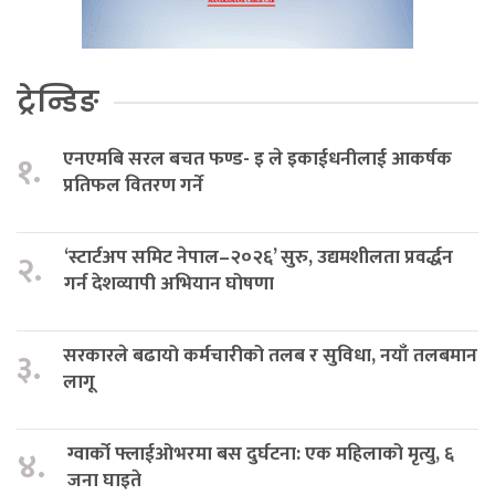
ट्रेन्डिङ
एनएमबि सरल बचत फण्ड- इ ले इकाईधनीलाई आकर्षक
१.
प्रतिफल वितरण गर्ने
‘स्टार्टअप समिट नेपाल–२०२६’ सुरु, उद्यमशीलता प्रवर्द्धन
२.
गर्न देशव्यापी अभियान घोषणा
सरकारले बढायो कर्मचारीको तलब र सुविधा, नयाँ तलबमान
३.
लागू
ग्वार्को फ्लाईओभरमा बस दुर्घटना: एक महिलाको मृत्यु, ६
४.
जना घाइते