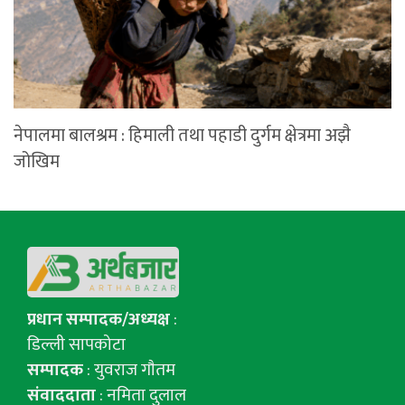
नेपालमा बालश्रम : हिमाली तथा पहाडी दुर्गम क्षेत्रमा अझै
जोखिम
प्रधान सम्पादक/अध्यक्ष
:
डिल्ली सापकोटा
सम्पादक
: युवराज गाैतम
संवाददाता
: नमिता दुलाल