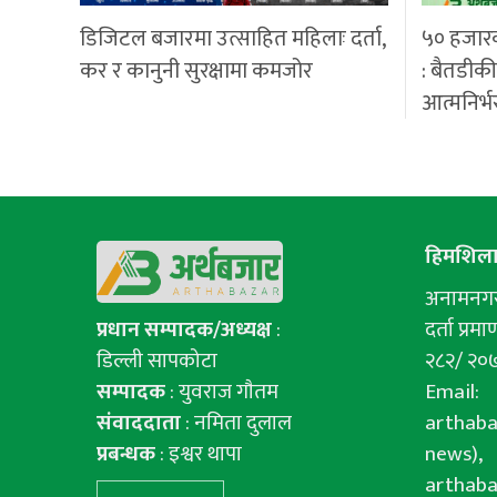
डिजिटल बजारमा उत्साहित महिलाः दर्ता,
५० हजार
कर र कानुनी सुरक्षामा कमजोर
: बैतडीक
आत्मनिर्भ
हिमशिला 
अनामनगर-
प्रधान सम्पादक/अध्यक्ष
:
दर्ता प्रमाण
डिल्ली सापकोटा
२८२/ २०
सम्पादक
: युवराज गाैतम
Email:
संवाददाता
: नमिता दुलाल
arthab
प्रबन्धक
: इश्वर थापा
news),
arthab