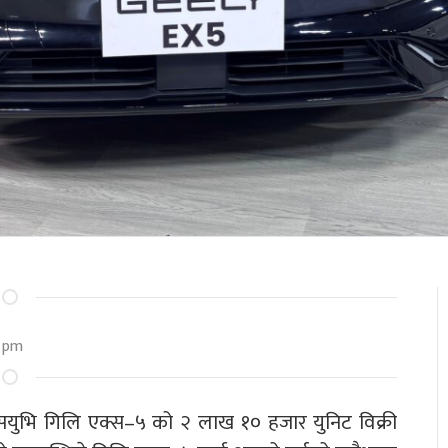
6 pm
य एसयुभि गिलि एक्स–५ को २ लाख १० हजार युनिट विक्री