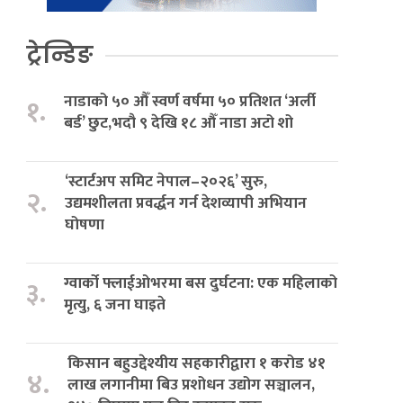
ट्रेन्डिङ
नाडाको ५० औँ स्वर्ण वर्षमा ५० प्रतिशत ‘अर्ली
१.
बर्ड’ छुट,भदौ ९ देखि १८ औँ नाडा अटो शो
‘स्टार्टअप समिट नेपाल–२०२६’ सुरु,
२.
उद्यमशीलता प्रवर्द्धन गर्न देशव्यापी अभियान
घोषणा
ग्वार्को फ्लाईओभरमा बस दुर्घटना: एक महिलाको
३.
मृत्यु, ६ जना घाइते
किसान बहुउद्देश्यीय सहकारीद्वारा १ करोड ४१
४.
लाख लगानीमा बिउ प्रशोधन उद्योग सञ्चालन,