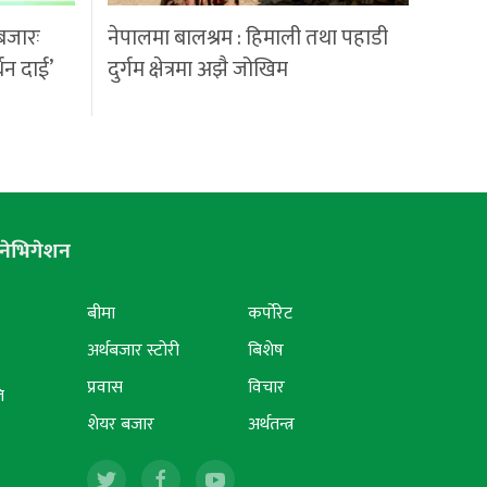
बजारः
नेपालमा बालश्रम : हिमाली तथा पहाडी
्धन दाई’
दुर्गम क्षेत्रमा अझै जोखिम
नेभिगेशन
बीमा
कर्पोरेट
अर्थबजार स्टोरी
बिशेष
प्रवास
विचार
ि
शेयर बजार
अर्थतन्त्र