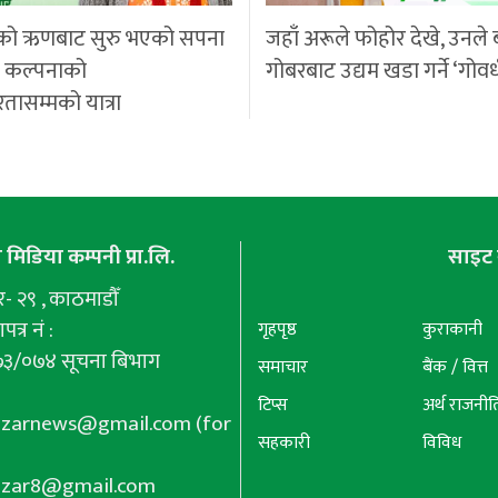
को ऋणबाट सुरु भएको सपना
जहाँ अरूले फोहोर देखे, उनले 
ी कल्पनाको
गोबरबाट उद्यम खडा गर्ने ‘गोवर
रतासम्मको यात्रा
मिडिया कम्पनी प्रा.लि.
साइट 
 २९ , काठमाडौँ
पत्र नं :
गृहपृष्ठ
कुराकानी
७३/०७४ सूचना बिभाग
समाचार
बैंक / वित्त
टिप्स
अर्थ राजनीत
azarnews@gmail.com
(for
सहकारी
विविध
azar8@gmail.com