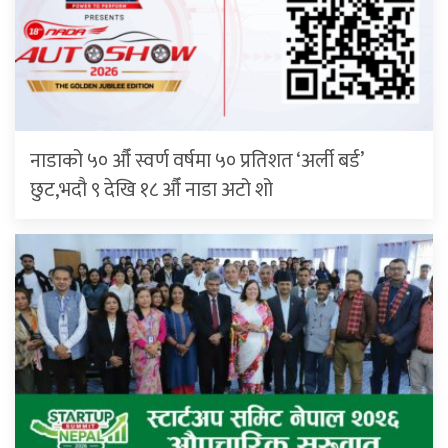
नाडाको ५० औँ स्वर्ण वर्षमा ५० प्रतिशत ‘अर्ली बर्ड’
छुट,भदौ ९ देखि १८ औँ नाडा अटो शो