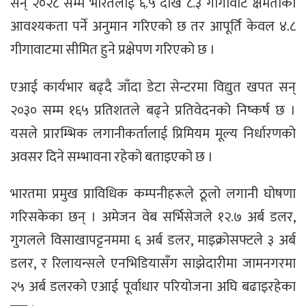
सन् २०२८ सम्म भारतलाई ६.५ देखि ८.३ गीगावाट क्षमताको
आवश्यकता पर्ने अनुमान गरिएको छ तर आपूर्ति केवल ४.८
गीगावाटमा सीमित हुने प्रक्षेपण गरिएको छ ।
एआई कार्यभार बढ्दै जाँदा डेटा सेन्टरमा विद्युत खपत सन्
२०३० सम्म १६५ प्रतिशतले बढ्ने प्रतिवेदनको निष्कर्ष छ ।
यसले प्रारम्भिक लगानीकर्तालाई प्रिमियम मूल्य निर्धारणको
अवसर दिने सम्भावना रहेको बताइएको छ ।
भारतमा प्रमुख प्राविधिक कम्पनीहरूले ठूलो लगानी घोषणा
गरिसकेका छन् । अमेजन वेब सर्भिसेजले १२.७ अर्ब डलर,
गुगलले विसाखापट्टनममा ६ अर्ब डलर, माइक्रोसफ्टले ३ अर्ब
डलर, र रिलायन्सले एनभिडियासँग साझेदारीमा जामनगरमा
२५ अर्ब डलरको एआई पूर्वाधार परियोजना अघि बढाइरहेका