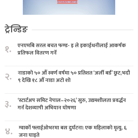
ट्रेन्डिङ
एनएमबि सरल बचत फण्ड- इ ले इकाईधनीलाई आकर्षक
१.
प्रतिफल वितरण गर्ने
नाडाको ५० औँ स्वर्ण वर्षमा ५० प्रतिशत ‘अर्ली बर्ड’ छुट,भदौ
२.
९ देखि १८ औँ नाडा अटो शो
‘स्टार्टअप समिट नेपाल–२०२६’ सुरु, उद्यमशीलता प्रवर्द्धन
३.
गर्न देशव्यापी अभियान घोषणा
ग्वार्को फ्लाईओभरमा बस दुर्घटना: एक महिलाको मृत्यु, ६
४.
जना घाइते