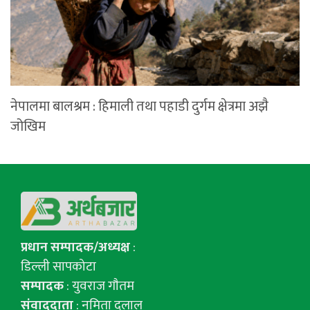
नेपालमा बालश्रम : हिमाली तथा पहाडी दुर्गम क्षेत्रमा अझै
जोखिम
प्रधान सम्पादक/अध्यक्ष
:
डिल्ली सापकोटा
सम्पादक
: युवराज गाैतम
संवाददाता
: नमिता दुलाल