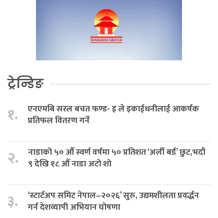
ट्रेन्डिङ
एनएमबि सरल बचत फण्ड- इ ले इकाईधनीलाई आकर्षक
१.
प्रतिफल वितरण गर्ने
नाडाको ५० औँ स्वर्ण वर्षमा ५० प्रतिशत ‘अर्ली बर्ड’ छुट,भदौ
२.
९ देखि १८ औँ नाडा अटो शो
‘स्टार्टअप समिट नेपाल–२०२६’ सुरु, उद्यमशीलता प्रवर्द्धन
३.
गर्न देशव्यापी अभियान घोषणा