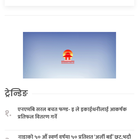
ट्रेन्डिङ
एनएमबि सरल बचत फण्ड- इ ले इकाईधनीलाई आकर्षक
१.
प्रतिफल वितरण गर्ने
नाडाको ५० औँ स्वर्ण वर्षमा ५० प्रतिशत ‘अर्ली बर्ड’ छुट,भदौ