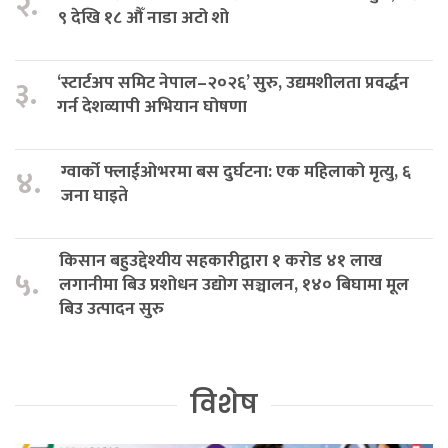
२.
९ देखि १८ औँ नाडा अटो शो
‘स्टार्टअप समिट नेपाल–२०२६’ सुरु, उद्यमशीलता प्रवर्द्धन
३.
गर्न देशव्यापी अभियान घोषणा
ग्वार्को फ्लाईओभरमा बस दुर्घटना: एक महिलाको मृत्यु, ६
४.
जना घाइते
किसान बहुउद्देश्यीय सहकारीद्वारा १ करोड ४१ लाख
५.
लगानीमा बिउ प्रशोधन उद्योग सञ्चालन, १४० बिघामा मूल
बिउ उत्पादन सुरु
विशेष