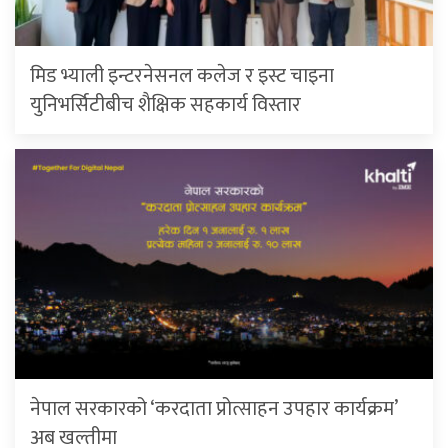
मिड भ्याली इन्टरनेसनल कलेज र इस्ट चाइना
युनिभर्सिटीबीच शैक्षिक सहकार्य विस्तार
नेपाल सरकारको ‘करदाता प्रोत्साहन उपहार कार्यक्रम’
अब खल्तीमा