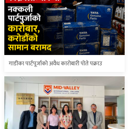
गाडीका पार्टपूर्जाको अवैध कारोबारी पोते प‌क्राउ