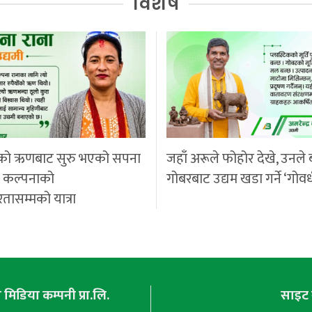
विशेष
को ऋणबाट सुरु भएको सपना
जहाँ अरूले फोहोर देखे, उनले 
ी कल्पनाको
गोबरबाट उद्यम खडा गर्ने ‘गोवर
रतासम्मको यात्रा
मिडिया कम्पनी प्रा.लि.
साइट 