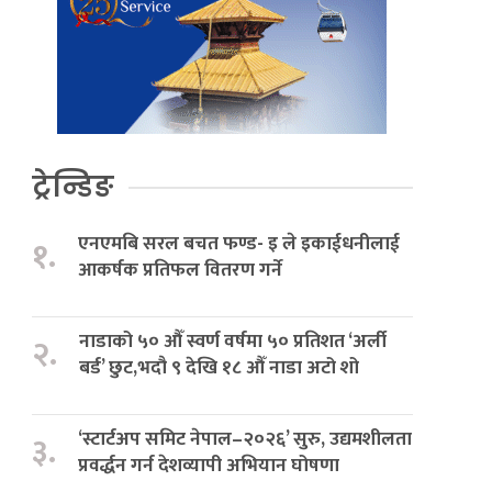
ट्रेन्डिङ
एनएमबि सरल बचत फण्ड- इ ले इकाईधनीलाई
१.
आकर्षक प्रतिफल वितरण गर्ने
नाडाको ५० औँ स्वर्ण वर्षमा ५० प्रतिशत ‘अर्ली
२.
बर्ड’ छुट,भदौ ९ देखि १८ औँ नाडा अटो शो
‘स्टार्टअप समिट नेपाल–२०२६’ सुरु, उद्यमशीलता
३.
प्रवर्द्धन गर्न देशव्यापी अभियान घोषणा