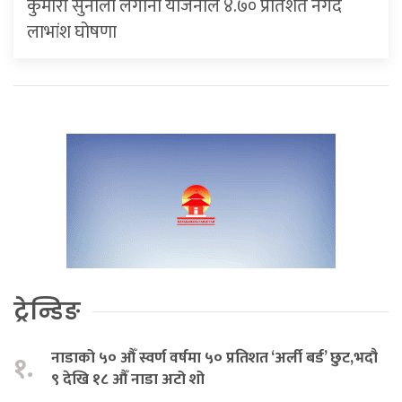
कुमारी सुनौलो लगानी योजनाले ४.७० प्रतिशत नगद
लाभांश घोषणा
ट्रेन्डिङ
नाडाको ५० औँ स्वर्ण वर्षमा ५० प्रतिशत ‘अर्ली बर्ड’ छुट,भदौ
१.
९ देखि १८ औँ नाडा अटो शो