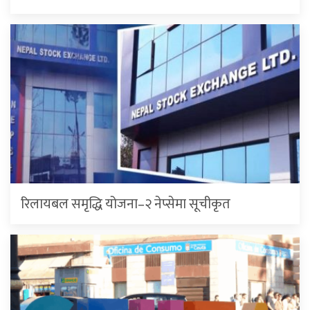
रिलायबल समृद्धि योजना–२ नेप्सेमा सूचीकृत