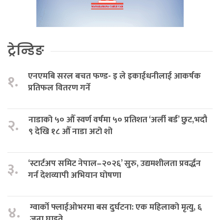
ट्रेन्डिङ
एनएमबि सरल बचत फण्ड- इ ले इकाईधनीलाई आकर्षक
१.
प्रतिफल वितरण गर्ने
नाडाको ५० औँ स्वर्ण वर्षमा ५० प्रतिशत ‘अर्ली बर्ड’ छुट,भदौ
२.
९ देखि १८ औँ नाडा अटो शो
‘स्टार्टअप समिट नेपाल–२०२६’ सुरु, उद्यमशीलता प्रवर्द्धन
३.
गर्न देशव्यापी अभियान घोषणा
ग्वार्को फ्लाईओभरमा बस दुर्घटना: एक महिलाको मृत्यु, ६
४.
जना घाइते