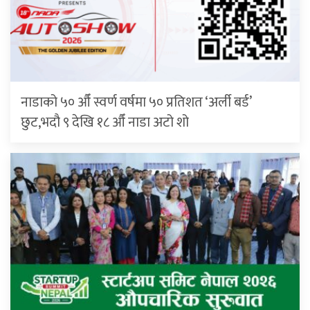
नाडाको ५० औँ स्वर्ण वर्षमा ५० प्रतिशत ‘अर्ली बर्ड’
छुट,भदौ ९ देखि १८ औँ नाडा अटो शो