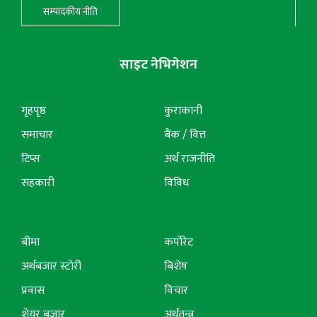
सम्पादकीय नीति
साइट नेभिगेशन
गृहपृष्ठ
कुराकानी
समाचार
बैंक / वित्त
टिप्स
अर्थ राजनीति
सहकारी
विविध
बीमा
कर्पोरेट
अर्थबजार स्टोरी
बिशेष
प्रवास
विचार
शेयर बजार
अर्थतन्त्र