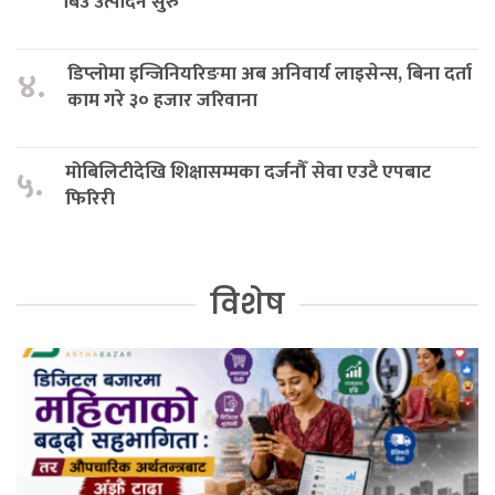
बिउ उत्पादन सुरु
डिप्लोमा इन्जिनियरिङमा अब अनिवार्य लाइसेन्स, बिना दर्ता
४.
काम गरे ३० हजार जरिवाना
मोबिलिटीदेखि शिक्षासम्मका दर्जनौँ सेवा एउटै एपबाट
५.
फिरिरी
विशेष