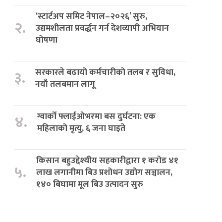
‘स्टार्टअप समिट नेपाल–२०२६’ सुरु,
२.
उद्यमशीलता प्रवर्द्धन गर्न देशव्यापी अभियान
घोषणा
सरकारले बढायो कर्मचारीको तलब र सुविधा,
३.
नयाँ तलबमान लागू
ग्वार्को फ्लाईओभरमा बस दुर्घटना: एक
४.
महिलाको मृत्यु, ६ जना घाइते
किसान बहुउद्देश्यीय सहकारीद्वारा १ करोड ४१
५.
लाख लगानीमा बिउ प्रशोधन उद्योग सञ्चालन,
१४० बिघामा मूल बिउ उत्पादन सुरु