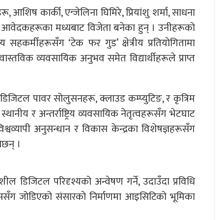
थीहरू, आशिष कार्की, एन्जेलिना घिमिरे, प्रियांशु शर्मा, साधना
बढी आवेदकहरूका मध्यबाट विजेता बनेका हुन् । उनीहरूको
रिय सहकर्मीहरूसँग ‘टेक फर गुड’ क्षेत्रीय प्रतियोगितामा
, र वास्तविक व्यवसायिक अनुभव समेत विद्यार्थीहरूले प्राप्त
लाई डिजिटल पावर सोलुसनहरू, क्लाउड कम्प्युटिङ, र कृत्रिम
स्थानीय र अन्तर्राष्ट्रिय व्यवसायिक नेतृत्वहरूसँग भेटघाट
िश्वव्यापी अनुसन्धान र विकास केन्द्रका विशेषज्ञहरूसँग
ेछन् ।
शील डिजिटल परिदृश्यको अन्वेषण गर्ने, उदाउँदा प्रविधि
ि विकाससँग जोडिएको संसारको निर्माणमा आइसिटिको भूमिका