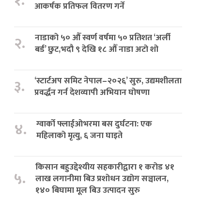
१.
आकर्षक प्रतिफल वितरण गर्ने
नाडाको ५० औँ स्वर्ण वर्षमा ५० प्रतिशत ‘अर्ली
२.
बर्ड’ छुट,भदौ ९ देखि १८ औँ नाडा अटो शो
‘स्टार्टअप समिट नेपाल–२०२६’ सुरु, उद्यमशीलता
३.
प्रवर्द्धन गर्न देशव्यापी अभियान घोषणा
ग्वार्को फ्लाईओभरमा बस दुर्घटना: एक
४.
महिलाको मृत्यु, ६ जना घाइते
किसान बहुउद्देश्यीय सहकारीद्वारा १ करोड ४१
५.
लाख लगानीमा बिउ प्रशोधन उद्योग सञ्चालन,
१४० बिघामा मूल बिउ उत्पादन सुरु