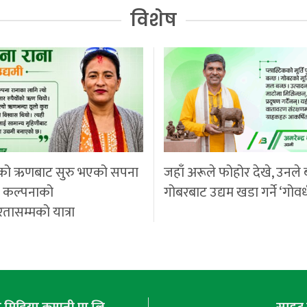
विशेष
को ऋणबाट सुरु भएको सपना
जहाँ अरूले फोहोर देखे, उनले 
ी कल्पनाको
गोबरबाट उद्यम खडा गर्ने ‘गोवर
रतासम्मको यात्रा
मिडिया कम्पनी प्रा.लि.
साइट 