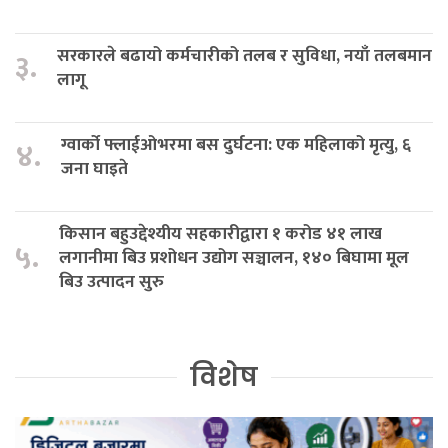
सरकारले बढायो कर्मचारीको तलब र सुविधा, नयाँ तलबमान
३.
लागू
ग्वार्को फ्लाईओभरमा बस दुर्घटना: एक महिलाको मृत्यु, ६
४.
जना घाइते
किसान बहुउद्देश्यीय सहकारीद्वारा १ करोड ४१ लाख
५.
लगानीमा बिउ प्रशोधन उद्योग सञ्चालन, १४० बिघामा मूल
बिउ उत्पादन सुरु
विशेष