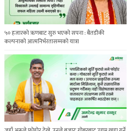
५० हजारको ऋणबाट सुरु भएको सपना : बैतडीकी
कल्पनाको आत्मनिर्भरतासम्मको यात्रा
जहाँ अरूले फोहोर देखे, उनले बजारः गोबरबाट उद्यम खडा गर्ने