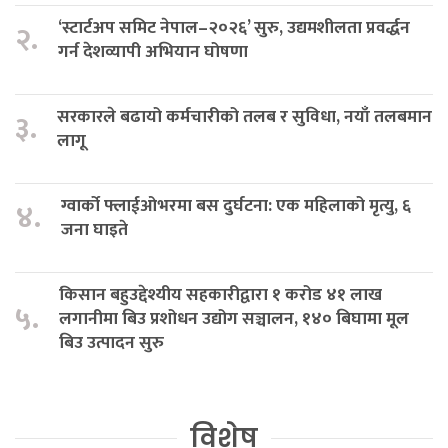
‘स्टार्टअप समिट नेपाल–२०२६’ सुरु, उद्यमशीलता प्रवर्द्धन
२.
गर्न देशव्यापी अभियान घोषणा
सरकारले बढायो कर्मचारीको तलब र सुविधा, नयाँ तलबमान
३.
लागू
ग्वार्को फ्लाईओभरमा बस दुर्घटना: एक महिलाको मृत्यु, ६
४.
जना घाइते
किसान बहुउद्देश्यीय सहकारीद्वारा १ करोड ४१ लाख
५.
लगानीमा बिउ प्रशोधन उद्योग सञ्चालन, १४० बिघामा मूल
बिउ उत्पादन सुरु
विशेष