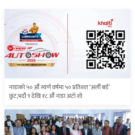
नाडाको ५० औँ स्वर्ण वर्षमा ५० प्रतिशत ‘अर्ली बर्ड’
छुट,भदौ ९ देखि १८ औँ नाडा अटो शो