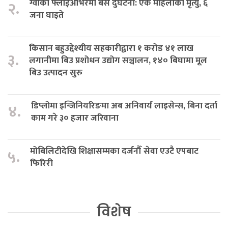
ग्वार्को फ्लाईओभरमा बस दुर्घटना: एक महिलाको मृत्यु, ६
२.
जना घाइते
किसान बहुउद्देश्यीय सहकारीद्वारा १ करोड ४१ लाख
३.
लगानीमा बिउ प्रशोधन उद्योग सञ्चालन, १४० बिघामा मूल
बिउ उत्पादन सुरु
डिप्लोमा इन्जिनियरिङमा अब अनिवार्य लाइसेन्स, बिना दर्ता
४.
काम गरे ३० हजार जरिवाना
मोबिलिटीदेखि शिक्षासम्मका दर्जनौँ सेवा एउटै एपबाट
५.
फिरिरी
विशेष