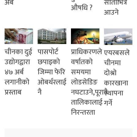
अर्ब
साताभित्र
औषधि ?
आउने
चीनका दुई
पासपोर्ट
प्राधिकरणले
एयरबसले
उद्योगद्वारा
छपाइको
वर्षातको
चीनमा
४७ अर्ब
जिम्मा फेरि
समयमा
दोश्रो
लगानीको
ओबर्थरलाई
लोडसेडिङ
कारखाना
प्रस्ताब
नै
नघटाउने,पूरानै
स्थापना
तालिकालाई
गर्ने
निरन्तरता