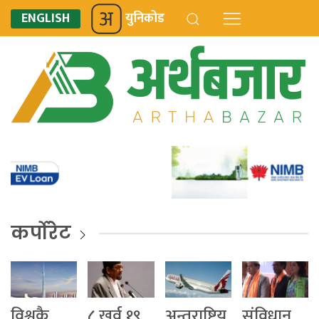
ENGLISH
युनिकोड
कर्पोरेट
विश्वकै
८ खर्व १९
अन्तराष्ट्रिय
संविधान