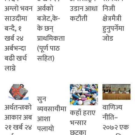
अग्लो भवन
अर्वको
उडान आधा
निजी
साउदीमा
बजेट,के-
कटौती
क्षेत्रमैत्री
बन्दै, १
के छन्
हुनुपर्नेमा
खर्ब २४
प्राथमिकता
जोड
अर्बभन्दा
(पूर्ण पाठ
बढी खर्च
सहित)
लाग्ने
सुन
अर्थतन्त्रको
वाणिज्य
व्यवसायीमा
कहाँ हराए
आकार अब
नीति–
आशा
भन्सार
२१ खर्ब २४
२०७२ एक
पलायो
छुटका