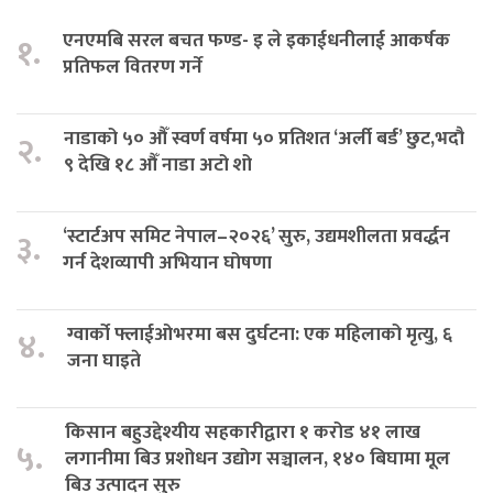
एनएमबि सरल बचत फण्ड- इ ले इकाईधनीलाई आकर्षक
१.
प्रतिफल वितरण गर्ने
नाडाको ५० औँ स्वर्ण वर्षमा ५० प्रतिशत ‘अर्ली बर्ड’ छुट,भदौ
२.
९ देखि १८ औँ नाडा अटो शो
‘स्टार्टअप समिट नेपाल–२०२६’ सुरु, उद्यमशीलता प्रवर्द्धन
३.
गर्न देशव्यापी अभियान घोषणा
ग्वार्को फ्लाईओभरमा बस दुर्घटना: एक महिलाको मृत्यु, ६
४.
जना घाइते
किसान बहुउद्देश्यीय सहकारीद्वारा १ करोड ४१ लाख
५.
लगानीमा बिउ प्रशोधन उद्योग सञ्चालन, १४० बिघामा मूल
बिउ उत्पादन सुरु