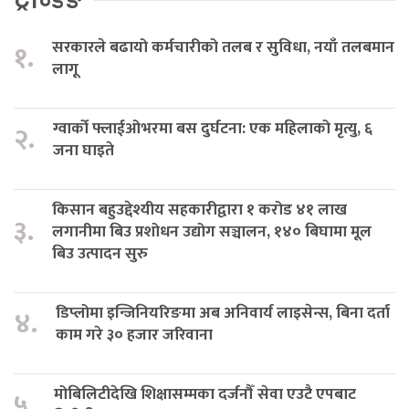
सरकारले बढायो कर्मचारीको तलब र सुविधा, नयाँ तलबमान
१.
लागू
ग्वार्को फ्लाईओभरमा बस दुर्घटना: एक महिलाको मृत्यु, ६
२.
जना घाइते
किसान बहुउद्देश्यीय सहकारीद्वारा १ करोड ४१ लाख
३.
लगानीमा बिउ प्रशोधन उद्योग सञ्चालन, १४० बिघामा मूल
बिउ उत्पादन सुरु
डिप्लोमा इन्जिनियरिङमा अब अनिवार्य लाइसेन्स, बिना दर्ता
४.
काम गरे ३० हजार जरिवाना
मोबिलिटीदेखि शिक्षासम्मका दर्जनौँ सेवा एउटै एपबाट
५.