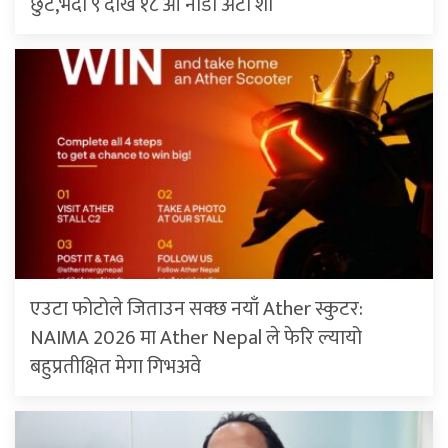
छुट,भदौ ९ देखि १८ औँ नाडा अटो शो
एउटा फोटोले जिताउन सक्छ नयाँ Ather स्कुटर:
NAIMA 2026 मा Ather Nepal ले फेरि ल्यायो
बहुप्रतीक्षित मेगा गिभअवे