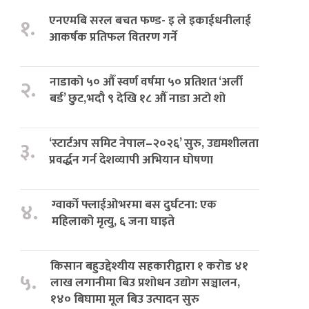
एनएमबि सरल बचत फण्ड- इ ले इकाईधनीलाई
१.
आकर्षक प्रतिफल वितरण गर्ने
नाडाको ५० औँ स्वर्ण वर्षमा ५० प्रतिशत ‘अर्ली
२.
बर्ड’ छुट,भदौ ९ देखि १८ औँ नाडा अटो शो
‘स्टार्टअप समिट नेपाल–२०२६’ सुरु, उद्यमशीलता
३.
प्रवर्द्धन गर्न देशव्यापी अभियान घोषणा
ग्वार्को फ्लाईओभरमा बस दुर्घटना: एक
४.
महिलाको मृत्यु, ६ जना घाइते
किसान बहुउद्देश्यीय सहकारीद्वारा १ करोड ४१
५.
लाख लगानीमा बिउ प्रशोधन उद्योग सञ्चालन,
१४० बिघामा मूल बिउ उत्पादन सुरु