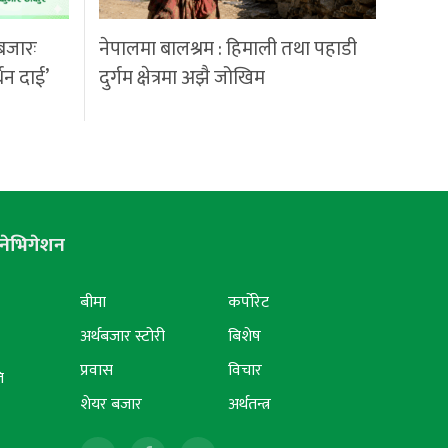
बजारः
नेपालमा बालश्रम : हिमाली तथा पहाडी
्धन दाई’
दुर्गम क्षेत्रमा अझै जोखिम
नेभिगेशन
बीमा
कर्पोरेट
अर्थबजार स्टोरी
बिशेष
प्रवास
विचार
ि
शेयर बजार
अर्थतन्त्र