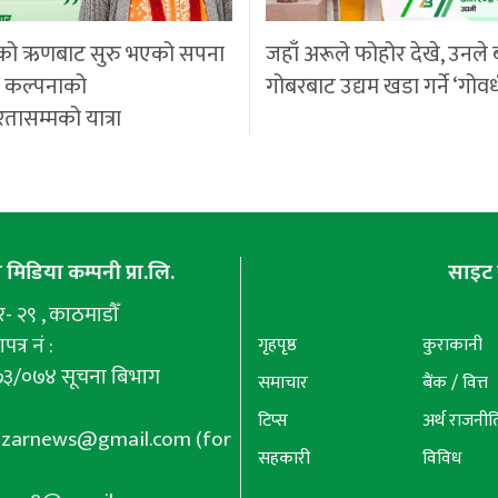
को ऋणबाट सुरु भएको सपना
जहाँ अरूले फोहोर देखे, उनले 
ी कल्पनाको
गोबरबाट उद्यम खडा गर्ने ‘गोवर
रतासम्मको यात्रा
मिडिया कम्पनी प्रा.लि.
साइट 
 २९ , काठमाडौँ
पत्र नं :
गृहपृष्ठ
कुराकानी
७३/०७४ सूचना बिभाग
समाचार
बैंक / वित्त
टिप्स
अर्थ राजनीत
azarnews@gmail.com
(for
सहकारी
विविध