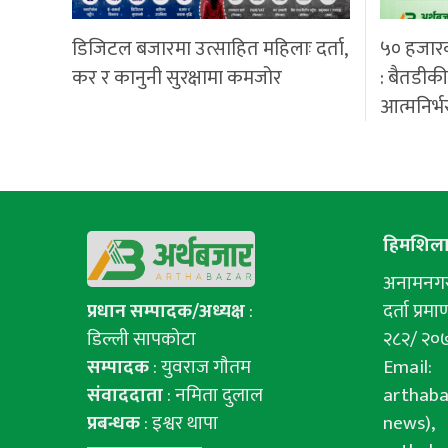
डिजिटल बजारमा उत्साहित महिलाः दर्ता,
५० हजार
कर र कानुनी सुरक्षामा कमजोर
: बैतडीक
आत्मनिर्भ
हिमशिला 
अनामनगर-
प्रधान सम्पादक/अध्यक्ष
:
दर्ता प्रमाण
डिल्ली सापकोटा
२८२/ २०
सम्पादक
: युवराज गाैतम
Email:
संवाददाता
: नमिता दुलाल
arthab
प्रबन्धक
: इश्वर थापा
news),