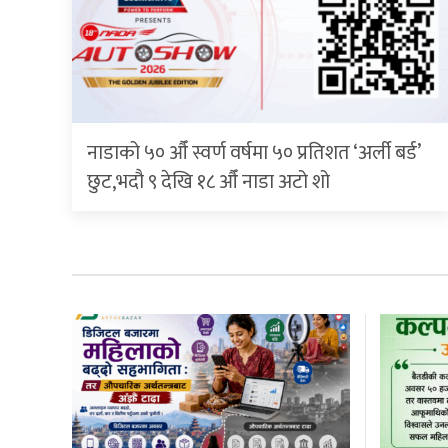
नाडाको ५० औँ स्वर्ण वर्षमा ५० प्रतिशत ‘अर्ली बर्ड’
छुट,भदौ ९ देखि १८ औँ नाडा अटो शो